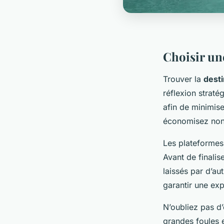
Choisir un
Trouver la
dest
réflexion strat
afin de minimis
économisez non 
Les plateformes
Avant de finali
laissés par d’au
garantir une exp
N’oubliez pas d
grandes foules et