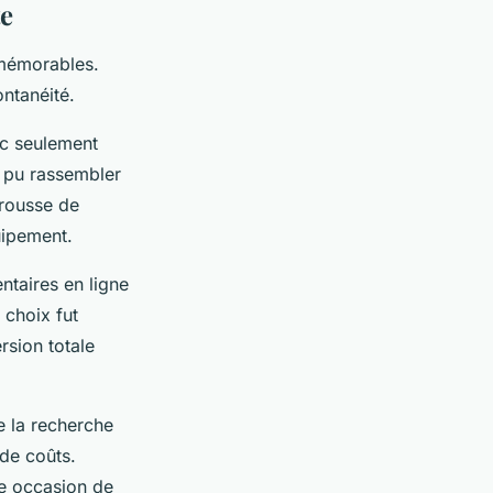
te
mémorables.
ntanéité.
ec seulement
a pu rassembler
trousse de
uipement.
ntaires en ligne
 choix fut
rsion totale
ue la recherche
de coûts.
ne occasion de