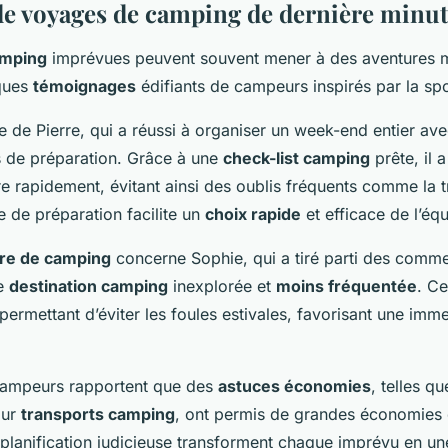
e voyages de camping de dernière minu
amping
imprévues peuvent souvent mener à des aventures 
ques
témoignages
édifiants de campeurs inspirés par la spo
re de Pierre, qui a réussi à organiser un week-end entier av
 de préparation. Grâce à une
check-list camping
prête, il 
re rapidement, évitant ainsi des oublis fréquents comme la 
 de préparation facilite un
choix rapide
et efficace de l’éq
ire de camping
concerne Sophie, qui a tiré parti des comme
ne
destination camping
inexplorée et
moins fréquentée
. Ce
 permettant d’éviter les foules estivales, favorisant une imme
 campeurs rapportent que des
astuces économies
, telles q
our
transports camping
, ont permis de grandes économies 
la planification judicieuse transforment chaque imprévu en u