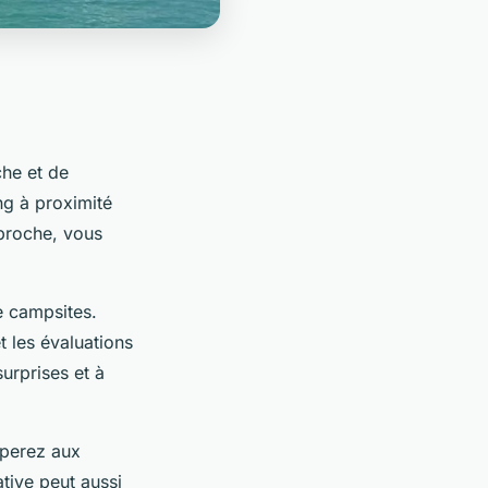
che et de
g à proximité
 proche, vous
e campsites.
 les évaluations
urprises et à
pperez aux
ative peut aussi