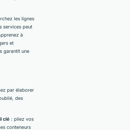
rchez les lignes
s services peut
 Apprenez à
gers et
s garantit une
cez par élaborer
oublié, des
l clé
: pliez vos
des conteneurs