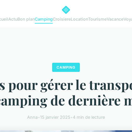
ueil
Actu
Bon plan
Camping
Croisiere
Location
Tourisme
Vacance
Voy
CAMPING
s pour gérer le transpo
camping de dernière 
Anna
•
15 janvier 2025
•
4 min de lecture