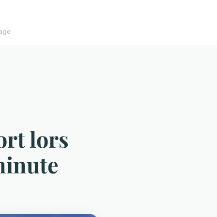
age
rt lors
minute