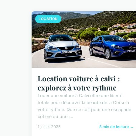
LOCATION
Location voiture à calvi :
explorez à votre rythme
Louer une voiture à Calvi offre une liberté
totale pour découvrir la beauté de la Corse à
votre rythme. Que ce soit pour une escapade
côtière ou une i...
1 juillet 2025
8 min de lecture →