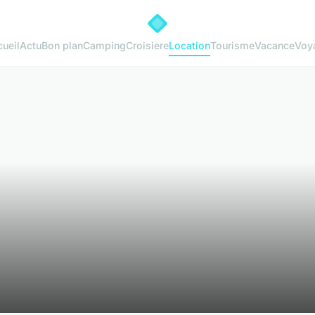
ueil
Actu
Bon plan
Camping
Croisiere
Location
Tourisme
Vacance
Voy