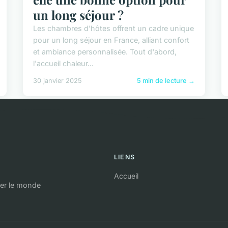
un long séjour ?
Les chambres d'hôtes offrent un cadre unique
pour un long séjour en France, alliant confort
et ambiance personnalisée. Tout d'abord,
l'accueil chaleur...
30 janvier 2025
5 min de lecture →
LIENS
Accueil
rer le monde