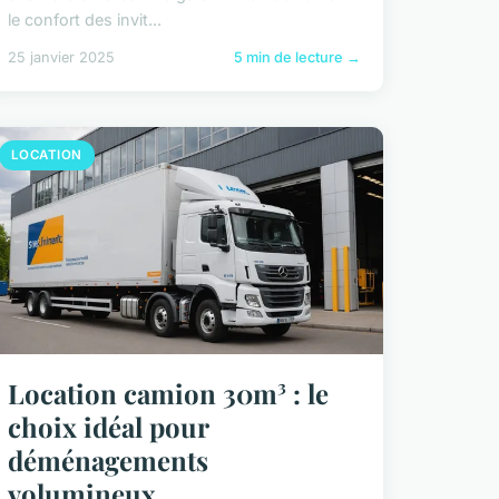
le confort des invit...
25 janvier 2025
5 min de lecture →
LOCATION
Location camion 30m³ : le
choix idéal pour
déménagements
volumineux