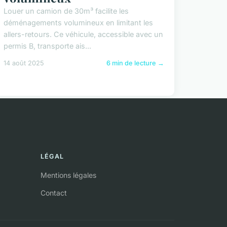
Louer un camion de 30m³ facilite les
déménagements volumineux en limitant les
allers-retours. Ce véhicule, accessible avec un
permis B, transporte ais...
14 août 2025
6 min de lecture →
LÉGAL
Mentions légales
Contact