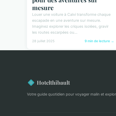
mesure
Louer une voiture à Calvi transforme chaque
escapade en une aventure sur mesure.
Imaginez explorer les criques isolées, gravir
les routes escarpées ou...
28 juillet 2025
9 min de lecture →
Hotelthibault
Votre guide quotidien pour voyager malin et explo