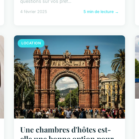
questions sur vos préf...
4 février 2025
5 min de lecture →
LOCATION
Une chambres d'hôtes est-
elle une bonne option pour