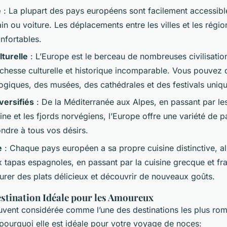
é
: La plupart des pays européens sont facilement accessible
ain ou voiture. Les déplacements entre les villes et les régi
nfortables.
turelle
: L’Europe est le berceau de nombreuses civilisatio
richesse culturelle et historique incomparable. Vous pouvez
logiques, des musées, des cathédrales et des festivals uniq
versifiés
: De la Méditerranée aux Alpes, en passant par le
ine et les fjords norvégiens, l’Europe offre une variété de 
ndre à tous vos désirs.
e
: Chaque pays européen a sa propre cuisine distinctive, al
ux tapas espagnoles, en passant par la cuisine grecque et fr
rer des plats délicieux et découvrir de nouveaux goûts.
estination Idéale pour les Amoureux
uvent considérée comme l’une des destinations les plus ro
 pourquoi elle est idéale pour votre voyage de noces: