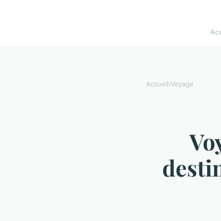
Acc
Accueil
›
Voyage
Voy
desti