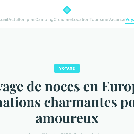
ueil
Actu
Bon plan
Camping
Croisiere
Location
Tourisme
Vacance
Voy
VOYAGE
age de noces en Europ
nations charmantes po
amoureux