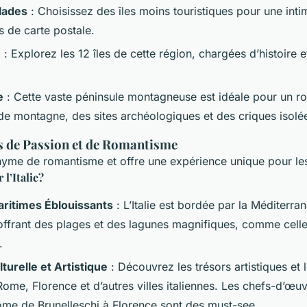
lades
: Choisissez des îles moins touristiques pour une intim
 de carte postale.
e
: Explorez les 12 îles de cette région, chargées d’histoire 
e
: Cette vaste péninsule montagneuse est idéale pour un ro
 de montagne, des sites archéologiques et des criques isolé
ys de Passion et de Romantisme
nonyme de romantisme et offre une expérience unique pour le
l’Italie?
ritimes Éblouissants
: L’Italie est bordée par la Méditerran
, offrant des plages et des lagunes magnifiques, comme celle
.
turelle et Artistique
: Découvrez les trésors artistiques et 
ome, Florence et d’autres villes italiennes. Les chefs-d’œu
ôme de Brunelleschi à Florence sont des must-see.