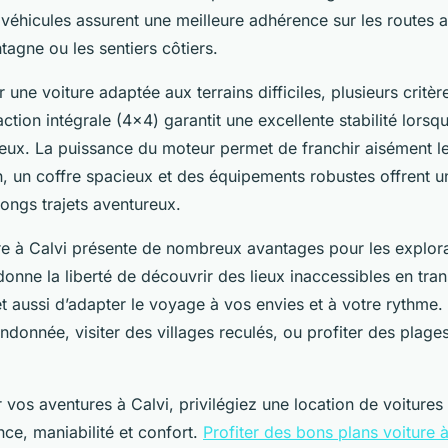
véhicules assurent une meilleure adhérence sur les routes a
agne ou les sentiers côtiers.
r une voiture adaptée aux terrains difficiles, plusieurs critèr
action intégrale (4x4) garantit une excellente stabilité lorsq
heux. La puissance du moteur permet de franchir aisément l
n, un coffre spacieux et des équipements robustes offrent u
longs trajets aventureux.
re à Calvi présente de nombreux avantages pour les explor
onne la liberté de découvrir des lieux inaccessibles en tran
t aussi d’adapter le voyage à vos envies et à votre rythme
randonnée, visiter des villages reculés, ou profiter des plag
os aventures à Calvi, privilégiez une location de voitures
ce, maniabilité et confort.
Profiter des bons plans voiture 