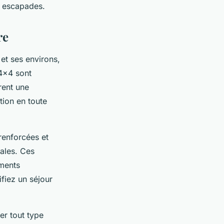
s escapades.
re
et ses environs,
 4x4 sont
rent une
tion en toute
renforcées et
gales. Ces
ements
fiez un séjour
er tout type