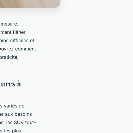
 mesure.
ement flâner
ins difficiles et
écouvrez comment
raticité,
tures à
s variés de
er aux besoins
ns, les SUV tout-
t les plus