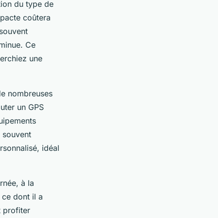
tion du type de
mpacte coûtera
 souvent
diminue. Ce
herchiez une
 de nombreuses
outer un GPS
quipements
t souvent
rsonnalisé, idéal
urnée, à la
ce dont il a
 profiter