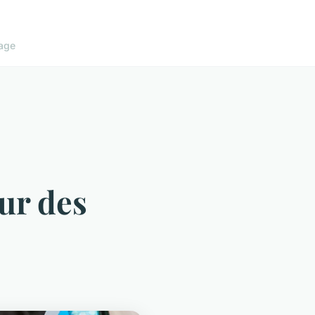
age
our des