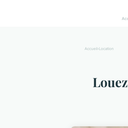
Acc
Accueil
›
Location
Louez 