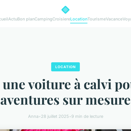
ueil
Actu
Bon plan
Camping
Croisiere
Location
Tourisme
Vacance
Voy
LOCATION
une voiture à calvi p
aventures sur mesure
Anna
•
28 juillet 2025
•
9 min de lecture