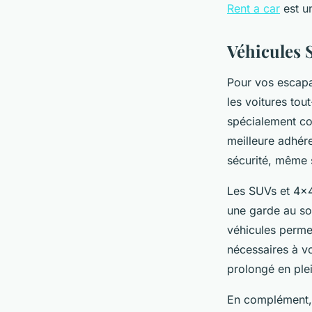
Rent a car
est u
Véhicules 
Pour vos escapa
les voitures tou
spécialement con
meilleure adhére
sécurité, même s
Les SUVs et 4x4
une garde au sol
véhicules perme
nécessaires à v
prolongé en plei
En complément, l