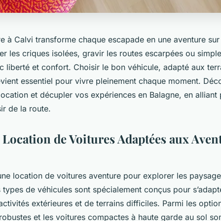
re à Calvi transforme chaque escapade en une aventure sur
r les criques isolées, gravir les routes escarpées ou simpl
c liberté et confort. Choisir le bon véhicule, adapté aux terra
evient essentiel pour vivre pleinement chaque moment. D
location et décupler vos expériences en Balagne, en alliant p
ir de la route.
 Location de Voitures Adaptées aux Aven
ne location de voitures aventure pour explorer les paysage
rs types de véhicules sont spécialement conçus pour s’adapt
ctivités extérieures et de terrains difficiles. Parmi les optio
 robustes et les voitures compactes à haute garde au sol son