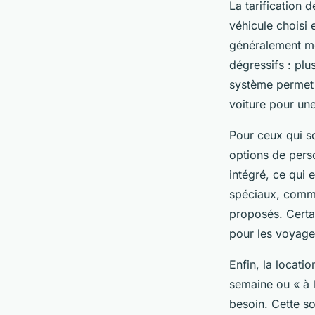
La tarification 
véhicule choisi 
généralement mo
dégressifs : plu
système permet 
voiture pour un
Pour ceux qui s
options de pers
intégré, ce qui 
spéciaux, comme
proposés. Certai
pour les voyageu
Enfin, la locatio
semaine ou « à l
besoin. Cette so