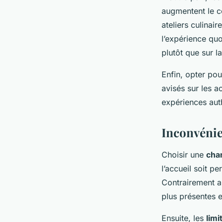
augmentent le co
ateliers culinai
l’expérience quo
plutôt que sur la
Enfin, opter po
avisés sur les a
expériences aut
Inconvénie
Choisir une
cha
l’accueil soit p
Contrairement au
plus présentes e
Ensuite, les
limi