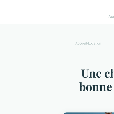
Acc
Accueil
›
Location
Une ch
bonne 