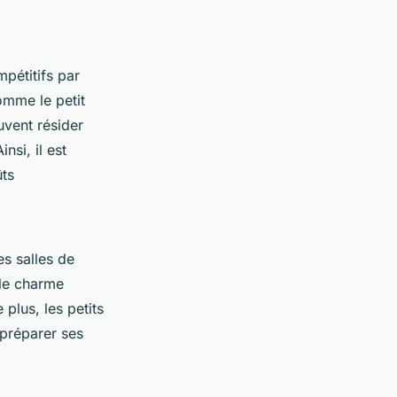
mpétitifs par
omme le petit
uvent résider
nsi, il est
ûts
s salles de
 le charme
plus, les petits
 préparer ses