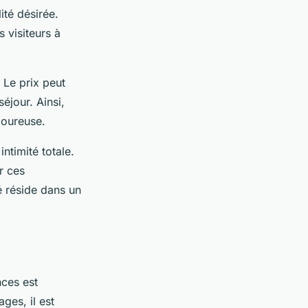
ité désirée.
s visiteurs à
 Le prix peut
éjour. Ainsi,
goureuse.
ntimité totale.
r ces
é réside dans un
nces est
ges, il est