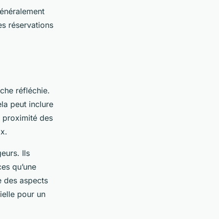
 généralement
es réservations
he réfléchie.
la peut inclure
a proximité des
ix.
urs. Ils
ices qu’une
e des aspects
ielle pour un