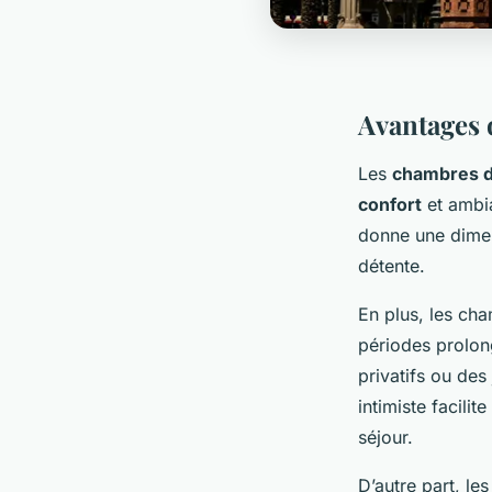
Avantages 
Les
chambres d
confort
et ambia
donne une dimen
détente.
En plus, les ch
périodes prolon
privatifs ou des
intimiste facili
séjour.
D’autre part, le