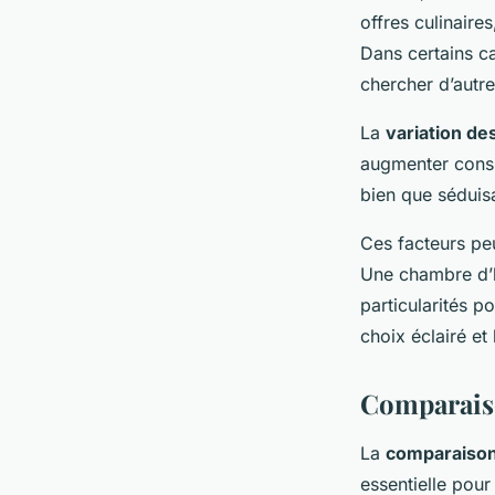
offres culinaire
Dans certains ca
chercher d’autre
La
variation des
augmenter consi
bien que séduis
Ces facteurs pe
Une chambre d’h
particularités p
choix éclairé e
Comparaiso
La
comparaison
essentielle pour