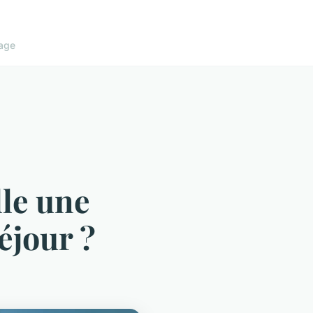
age
lle une
éjour ?