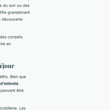
s du soir ou des
plifie grandement
la découverte
des conseils
iche en
éjour
éfis. Bien que
’intimité
.
 peuvent être
problème. Les