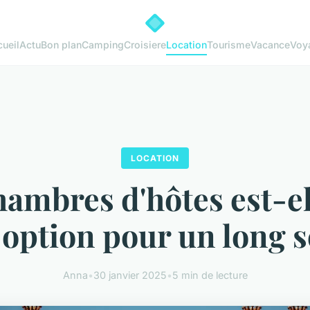
ueil
Actu
Bon plan
Camping
Croisiere
Location
Tourisme
Vacance
Voy
LOCATION
ambres d'hôtes est-e
option pour un long s
Anna
•
30 janvier 2025
•
5 min de lecture