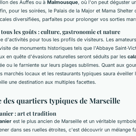
llon des Auffes ou à
Malmousque
, où l'on peut déguster un
in, pour les soirées, le Palais de la Major et Mama Shelter 
les diversifiées, parfaites pour prolonger vos sorties mars
 tous les goûts : culture, gastronomie et nature
e d'activités pour tous les profils de visiteurs. Les amateurs
visite de monuments historiques tels que l'Abbaye Saint‑Vict
 en quête d'évasions naturelles seront séduits par les
cal
e ou le farniente sur leurs plages sublimes. Quant aux gour
es marchés locaux et les restaurants typiques saura éveiller l
ille une destination aux multiples facettes.
 des quartiers typiques de Marseille
nier : art et tradition
anier
est le plus ancien de Marseille et un véritable symbole
ner dans ses ruelles étroites, c'est découvrir un mélange f