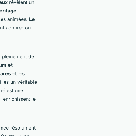
caux
révèlent un
éritage
aces animées.
Le
ent admirer ou
r pleinement de
rs et
rares
et les
lles un véritable
ré est une
 enrichissent le
ance résolument