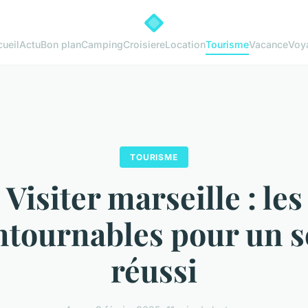
ueil
Actu
Bon plan
Camping
Croisiere
Location
Tourisme
Vacance
Voy
TOURISME
Visiter marseille : les
ntournables pour un s
réussi