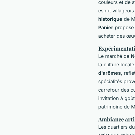
couleurs et de s
esprit villageoi
historique
de Ma
Panier
propose 
acheter des œuvr
Expérimentati
Le marché de
N
la culture local
d'arômes
, refl
spécialités prov
carrefour des c
invitation à goût
patrimoine de Ma
Ambiance artis
Les quartiers d