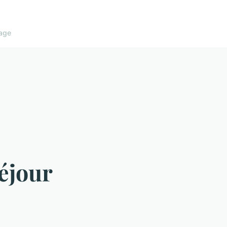
age
éjour