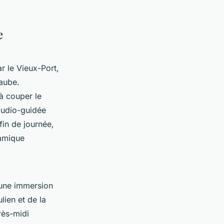
e
 le Vieux-Port,
'aube.
à couper le
 audio-guidée
fin de journée,
amique
 une immersion
lien et de la
rès-midi