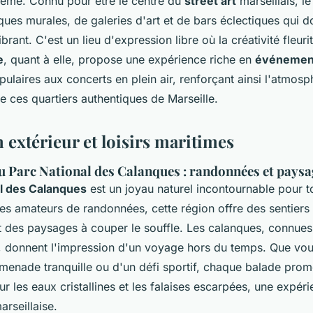
ohème. Connu pour être le centre du
street art
marseillais, l
ues murales, de galeries d'art et de bars éclectiques qui d
brant. C'est un lieu d'expression libre où la créativité fleur
e
, quant à elle, propose une expérience riche en
événement
ulaires aux concerts en plein air, renforçant ainsi l'atmo
 ces quartiers authentiques de Marseille.
n extérieur et loisirs maritimes
u Parc National des Calanques : randonnées et paysa
al des Calanques
est un joyau naturel incontournable pour to
 les amateurs de randonnées, cette région offre des sentier
nt des paysages à couper le souffle. Les calanques, connues
 donnent l'impression d'un voyage hors du temps. Que vo
menade tranquille ou d'un défi sportif, chaque balade prom
ur les eaux cristallines et les falaises escarpées, une expé
arseillaise.