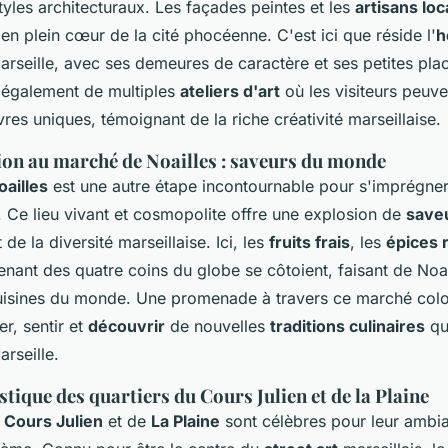
tyles architecturaux. Les façades peintes et les
artisans lo
s en plein cœur de la cité phocéenne. C'est ici que réside l'
h
rseille, avec ses demeures de caractère et ses petites pl
également de multiples
ateliers d'art
où les visiteurs peuv
es uniques, témoignant de la riche créativité marseillaise.
on au marché de Noailles : saveurs du monde
oailles
est une autre étape incontournable pour s'imprégne
e. Ce lieu vivant et cosmopolite offre une explosion de
saveu
et de la diversité marseillaise. Ici, les
fruits frais
, les
épices 
enant des quatre coins du globe se côtoient, faisant de Noai
uisines du monde. Une promenade à travers ce marché colo
er, sentir et
découvrir
de nouvelles
traditions culinaires
qui
rseille.
tique des quartiers du Cours Julien et de la Plaine
u
Cours Julien
et de
La Plaine
sont célèbres pour leur ambi