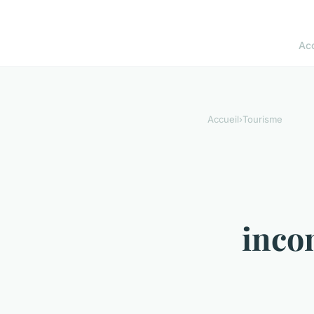
Acc
Accueil
›
Tourisme
inco