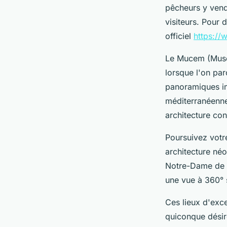
pêcheurs y vende
visiteurs. Pour d
officiel
https://
Le Mucem (Musée
lorsque l'on par
panoramiques im
méditerranéennes
architecture con
Poursuivez votre
architecture néo-
Notre-Dame de l
une vue à 360° s
Ces lieux d'exce
quiconque désire