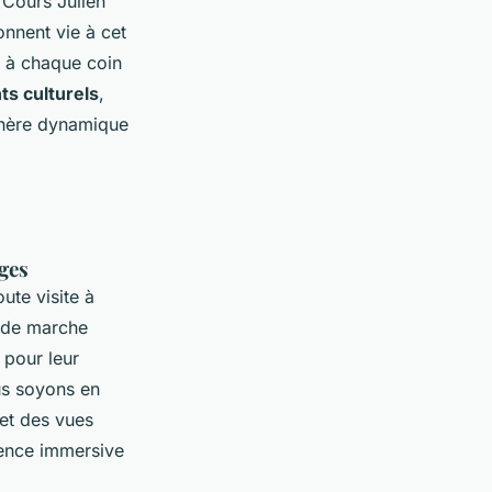
e Cours Julien
onnent vie à cet
it à chaque coin
s culturels
,
sphère dynamique
ges
ute visite à
s de marche
 pour leur
us soyons en
et des vues
rience immersive