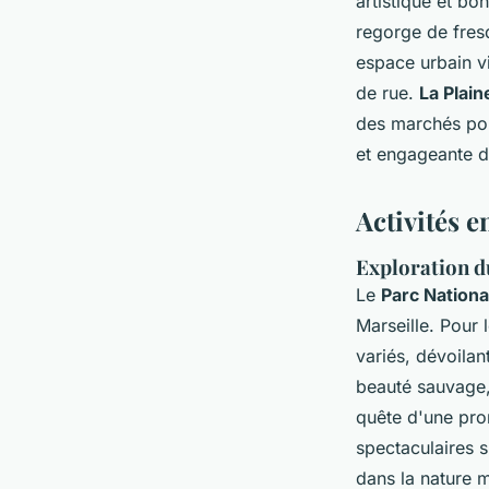
artistique et b
regorge de fresq
espace urbain vi
de rue.
La Plain
des marchés pop
et engageante de
Activités e
Exploration d
Le
Parc Nation
Marseille. Pour
variés, dévoila
beauté sauvage,
quête d'une pro
spectaculaires s
dans la nature m